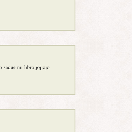
o saque mi libro jojjojo