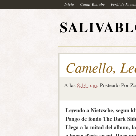
Inicio
Canal Youtube
Perfil de Face
SALIVAB
Camello, Le
A las
8:14 p.m.
Posteado Por
Zo
Leyendo a Nietzsche, segun 
Pongo de fondo The Dark Sid
Llega a la mitad del album, la
a hacer efecto en mi. Hace que