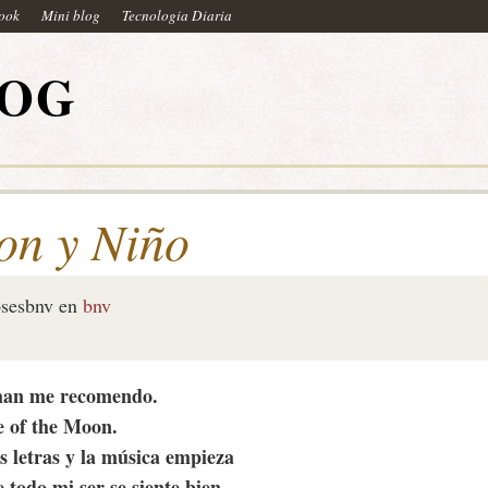
book
Mini blog
Tecnologia Diaria
LOG
on y Niño
sesbnv
en
bnv
khan me recomendo.
e of the Moon.
s letras y la música empieza
 todo mi ser se siente bien.