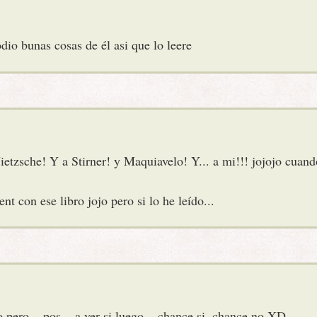
io bunas cosas de él asi que lo leere
ietzsche! Y a Stirner! y Maquiavelo! Y... a mi!!! jojojo cuand
t con ese libro jojo pero si lo he leído...
ro... pos... a ver si luego... chance si, chance no XD