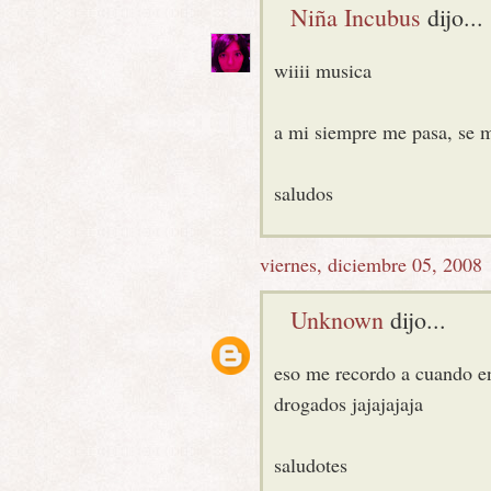
Niña Incubus
dijo...
wiiii musica
a mi siempre me pasa, se m
saludos
viernes, diciembre 05, 2008
Unknown
dijo...
eso me recordo a cuando en
drogados jajajajaja
saludotes