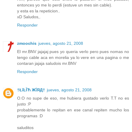
entonces yo me lo perdi (estuve un mes sin cable).
y esta es la repeticion..
xD Saludos,.
Responder
zmoochis
jueves, agosto 21, 2008
El mr.BNV jajajaj pues yo queria verlo pero pues nomas no
tengo cable aca en morelia ya lo vere en una pagina o me
contaran jajaja saludois mr.BNV
Responder
†ŁĭĿĬЋ ЖΐЯД†
jueves, agosto 21, 2008
O.O no supe de eso, me hubiera gustado verlo T.T no es
justo :P
probablemente lo repitan en ese canal repiten mucho los
programas :D
saluditos