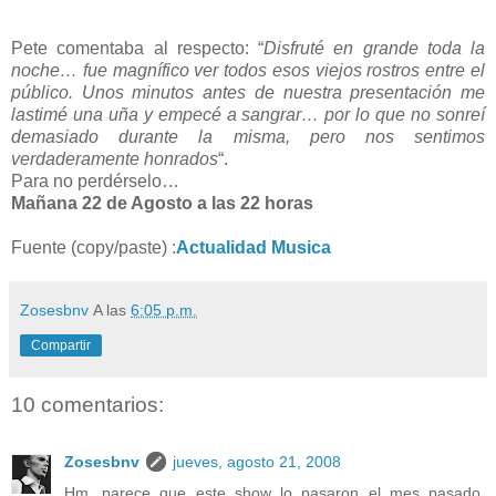
Pete comentaba al respecto: “
Disfruté en grande toda la
noche… fue magnífico ver todos esos viejos rostros entre el
público. Unos minutos antes de nuestra presentación me
lastimé una uña y empecé a sangrar… por lo que no sonreí
demasiado durante la misma, pero nos sentimos
verdaderamente honrados
“.
Para no perdérselo…
Mañana 22 de Agosto a las 22 horas
Fuente (copy/paste) :
Actualidad Musica
Zosesbnv
A las
6:05 p.m.
Compartir
10 comentarios:
Zosesbnv
jueves, agosto 21, 2008
Hm, parece que este show lo pasaron el mes pasado,