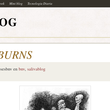
book
Mini blog
Tecnologia Diaria
LOG
 BURNS
sesbnv
en
bnv
,
salivablog