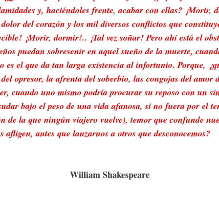
amidades y, haciéndoles frente, acabar con ellas? ¡Morir, 
olor del corazón y los mil diversos conflictos que constituy
cible! ¡Morir, dormir!.. ¡Tal vez soñar! Pero ahí está el ob
ueños puedan sobrevenir en aquel sueño de la muerte, cuand
do es el que da tan larga existencia al infortunio. Porque, ¿q
del opresor, la afrenta del soberbio, las congojas del amor d
poder, cuando uno mismo podría procurar su reposo con un s
sudar bajo el peso de una vida afanosa, si no fuera por el t
ón de la que ningún viajero vuelve), temor que confunde nu
s afligen, antes que lanzarnos a otros que desconocemos?
William Shakespeare