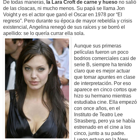
De todas maneras,
la Lara Croft de carne y hueso
no salió
de las cloacas, ni mucho menos. Su papá se llama Jon
Voight y es el actor que ganó el Oscar en 1978 por “El
regreso”. Pero durante su época de mayor rebeldía y crisis
existencial, Angelina renegó de sus raíces y se borró el
apellido: se lo quería currar ella sola.
Aunque sus primeras
películas fueron un poco
bodrios comerciales casi de
serie B, siempre ha tenido
claro que es mejor actuar
que tomar apuntes en clase
de interpretación. Por eso
aparece en cinco cortos que
hizo su hermano mientras
estudiaba cine. Ella empezó
con once años, en el
Instituto de Teatro Lee
Strasberg, pero ya se había
estrenado en el cine a los
cinco, junto a su padre.
Luego estuvo en la New