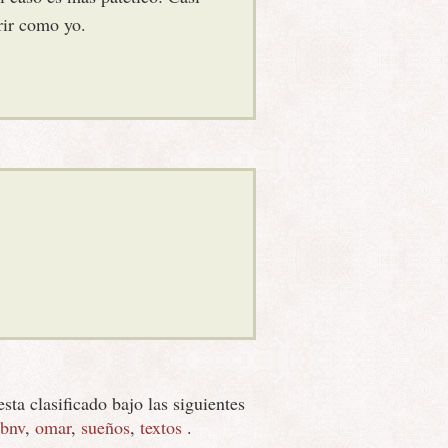
rir como yo.
esta clasificado bajo las siguientes
bnv
,
omar
,
sueños
,
textos
.