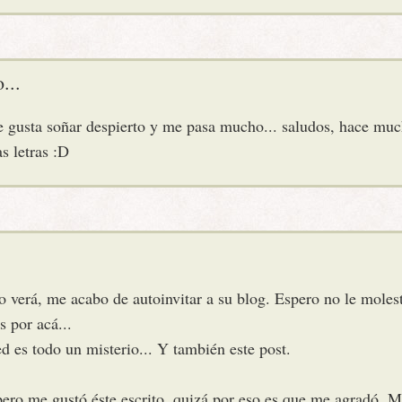
...
gusta soñar despierto y me pasa mucho... saludos, hace muc
as letras :D
 verá, me acabo de autoinvitar a su blog. Espero no le molest
 por acá...
es todo un misterio... Y también este post.
pero me gustó éste escrito, quizá por eso es que me agradó. M