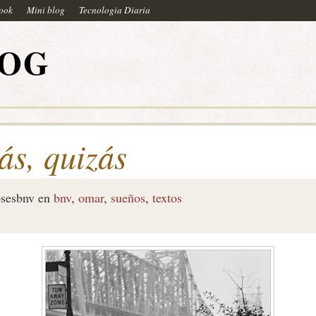
book
Mini blog
Tecnologia Diaria
LOG
ás, quizás
sesbnv
en
bnv
,
omar
,
sueños
,
textos