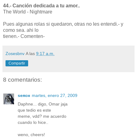
44.- Canción dedicada a tu amor..
The World - Nightmare
Pues algunas rolas si quedaron, otras no les entendi.- y
como sea. ahi lo
tienen.- Comenten-
Zosesbnv
A las
9:17 a.m.
Compartir
8 comentarios:
ѕeяcн
martes, enero 27, 2009
Daphne... digo, Omar jaja
que tedio es este
meme, vdd? me acuerdo
cuando lo hice..
weno, cheers!