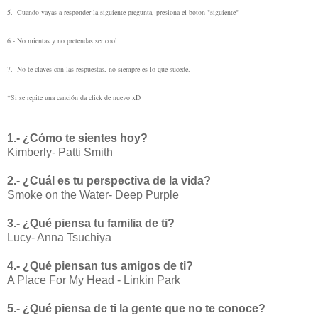
5.- Cuando vayas a responder la siguiente pregunta, presiona el boton "siguiente"
6.- No mientas y no pretendas ser cool
7.- No te claves con las respuestas, no siempre es lo que sucede.
*Si se repite una canción da click de nuevo xD
1.- ¿Cómo te sientes hoy?
Kimberly- Patti Smith
2.- ¿Cuál es tu perspectiva de la vida?
Smoke on the Water- Deep Purple
3.- ¿Qué piensa tu familia de ti?
Lucy- Anna Tsuchiya
4.- ¿Qué piensan tus amigos de ti?
A Place For My Head - Linkin Park
5.- ¿Qué piensa de ti la gente que no te conoce?