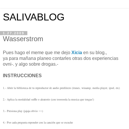
SALIVABLOG
1.27.2009
Wasserstrom
Pues hago el meme que me dejo
Xicia
en su blog.,
ya para mañana planeo contarles otras dos experiencias
ovni-. y algo sobre drogas.-
INSTRUCCIONES
1.- Abrir la biblioteca de tu reproductor de audio predilecto (itunes, winamp, media player, ipod, etc)
2.- Aplica la modalidad suffle o aleatorio (con toooooda la musica que tengas!)
3.- Presiona play (jajaja obvio ¬¬)
4.- Por cada pregunta reponder con la canción que se escuche