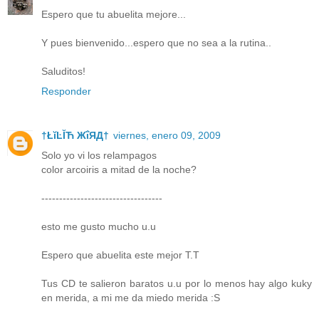
Espero que tu abuelita mejore...
Y pues bienvenido...espero que no sea a la rutina..
Saluditos!
Responder
†ŁĭĿĬЋ ЖΐЯД†
viernes, enero 09, 2009
Solo yo vi los relampagos
color arcoiris a mitad de la noche?
----------------------------------
esto me gusto mucho u.u
Espero que abuelita este mejor T.T
Tus CD te salieron baratos u.u por lo menos hay algo kuky
en merida, a mi me da miedo merida :S