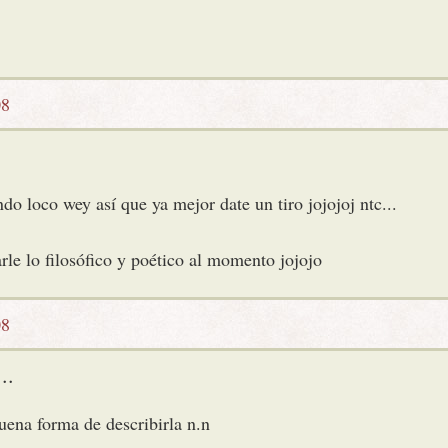
08
do loco wey así que ya mejor date un tiro jojojoj ntc...
rle lo filosófico y poético al momento jojojo
08
..
uena forma de describirla n.n