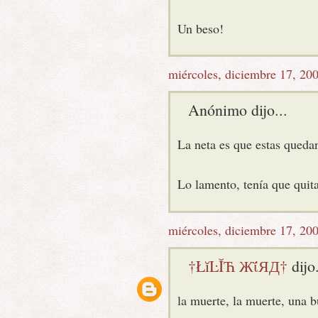
Un beso!
miércoles, diciembre 17, 20
Anónimo dijo...
La neta es que estas quedan
Lo lamento, tenía que quita
miércoles, diciembre 17, 20
†ŁĭĿĬЋ ЖΐЯД†
dijo.
la muerte, la muerte, una b