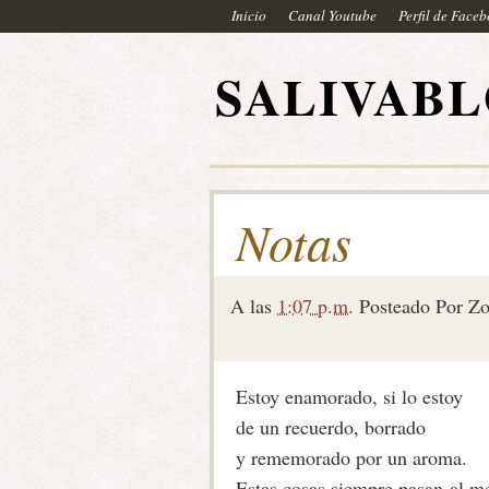
Inicio
Canal Youtube
Perfil de Face
SALIVAB
Notas
A las
1:07 p.m.
Posteado Por
Zo
Estoy enamorado, si lo estoy
de un recuerdo, borrado
y rememorado por un aroma.
Estas cosas siempre pasan-al m