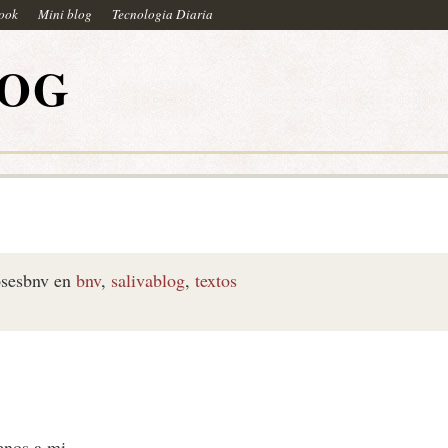
book
Mini blog
Tecnologia Diaria
LOG
sesbnv
en
bnv
,
salivablog
,
textos
enos a mi-