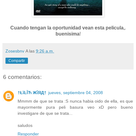
Cuando tengan la oportunidad vean esta pelicula,
.
buenisima
!
Zosesbnv
A las
9:26 a.m.
Compartir
6 comentarios:
†ŁĭĿĬЋ ЖΐЯД†
jueves, septiembre 04, 2008
Mmmm de que se trata :S nunca habia oido de ella, es que
mayormente pura peli basura veo xD pero bueno
investigare de que se trata...
saludos
Responder