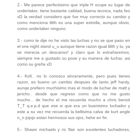
2.- Me parece perfectisimo que triple H ocupe su lugar de
undertaker, tiene bastante calidad, buena tecnica, nada feo
xD la verdad considero que fue muy correcto su cambio y
como menciona lilith es una super estrella, aunque obvio,
como undertaker ninguno.
3.- como te dije no he visto las luchas y no se que paso en
el one night stand u_u aunque tiene razon igual lilith y tu, ya
se merecia un descanso! y claro que lo extrañaremos,
siempre me a gustado su pose y su manera de luchar, asi
como su greña xD
4.- Kofi.. no lo conosco sinceramente, pero pues tienes
razon, es bueno un cambio despues de tanto jeff hardy,
aunqe prefiero muchisimo mas el modo de luchar de matt y
jericho.. desde que regreso como que no me gusto
mucho... de hecho el me recuerda mucho a chris benoit
T_T q.e.p.d que ese si que era un buenisimo luchador y
este a su vez me recuerda la bellisima calva de kurt angle
n_n jojojo estan hermosos sus ojos, hehe en fin.
5.- Shawn michaels y ric flair son excelentes luchadores,