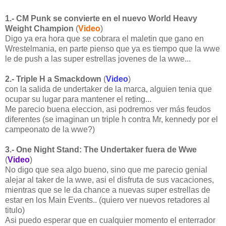
1.- CM Punk se convierte en el nuevo World Heavy
Weight Champion
(
Video
)
Digo ya era hora que se cobrara el maletin que gano en
Wrestelmania, en parte pienso que ya es tiempo que la wwe
le de push a las super estrellas jovenes de la wwe...
2.- Triple H a Smackdown
(
Video
)
con la salida de undertaker de la marca, alguien tenia que
ocupar su lugar para mantener el reting...
Me parecio buena eleccion, asi podremos ver más feudos
diferentes (se imaginan un triple h contra Mr, kennedy por el
campeonato de la wwe?)
3.- One Night Stand: The Undertaker fuera de Wwe
(
Video
)
No digo que sea algo bueno, sino que me parecio genial
alejar al taker de la wwe, asi el disfruta de sus vacaciones,
mientras que se le da chance a nuevas super estrellas de
estar en los Main Events.. (quiero ver nuevos retadores al
titulo)
Asi puedo esperar que en cualquier momento el enterrador