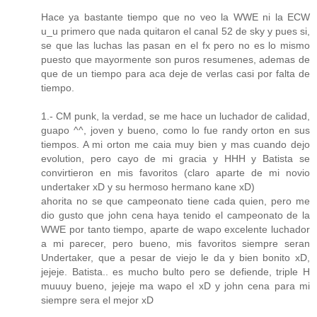
Hace ya bastante tiempo que no veo la WWE ni la ECW
u_u primero que nada quitaron el canal 52 de sky y pues si,
se que las luchas las pasan en el fx pero no es lo mismo
puesto que mayormente son puros resumenes, ademas de
que de un tiempo para aca deje de verlas casi por falta de
tiempo.
1.- CM punk, la verdad, se me hace un luchador de calidad,
guapo ^^, joven y bueno, como lo fue randy orton en sus
tiempos. A mi orton me caia muy bien y mas cuando dejo
evolution, pero cayo de mi gracia y HHH y Batista se
convirtieron en mis favoritos (claro aparte de mi novio
undertaker xD y su hermoso hermano kane xD)
ahorita no se que campeonato tiene cada quien, pero me
dio gusto que john cena haya tenido el campeonato de la
WWE por tanto tiempo, aparte de wapo excelente luchador
a mi parecer, pero bueno, mis favoritos siempre seran
Undertaker, que a pesar de viejo le da y bien bonito xD,
jejeje. Batista.. es mucho bulto pero se defiende, triple H
muuuy bueno, jejeje ma wapo el xD y john cena para mi
siempre sera el mejor xD