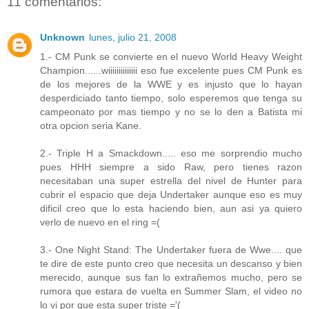
11 comentarios:
Unknown
lunes, julio 21, 2008
1.- CM Punk se convierte en el nuevo World Heavy Weight
Champion......wiiiiiiiiiiiiii eso fue excelente pues CM Punk es
de los mejores de la WWE y es injusto que lo hayan
desperdiciado tanto tiempo, solo esperemos que tenga su
campeonato por mas tiempo y no se lo den a Batista mi
otra opcion seria Kane.
2.- Triple H a Smackdown..... eso me sorprendio mucho
pues HHH siempre a sido Raw, pero tienes razon
necesitaban una super estrella del nivel de Hunter para
cubrir el espacio que deja Undertaker aunque eso es muy
dificil creo que lo esta haciendo bien, aun asi ya quiero
verlo de nuevo en el ring =(
3.- One Night Stand: The Undertaker fuera de Wwe.... que
te dire de este punto creo que necesita un descanso y bien
merecido, aunque sus fan lo extrañemos mucho, pero se
rumora que estara de vuelta en Summer Slam, el video no
lo vi por que esta super triste ='(