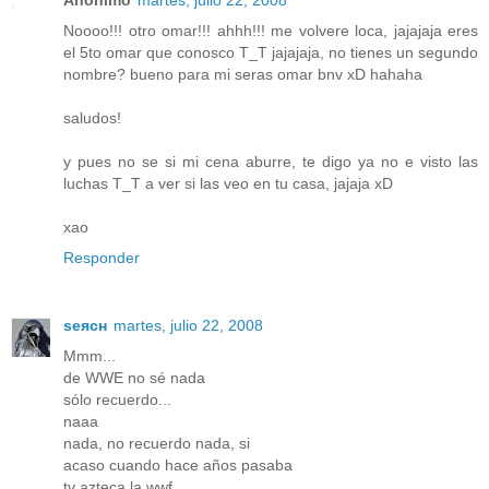
Anónimo
martes, julio 22, 2008
Noooo!!! otro omar!!! ahhh!!! me volvere loca, jajajaja eres
el 5to omar que conosco T_T jajajaja, no tienes un segundo
nombre? bueno para mi seras omar bnv xD hahaha
saludos!
y pues no se si mi cena aburre, te digo ya no e visto las
luchas T_T a ver si las veo en tu casa, jajaja xD
xao
Responder
ѕeяcн
martes, julio 22, 2008
Mmm...
de WWE no sé nada
sólo recuerdo...
naaa
nada, no recuerdo nada, si
acaso cuando hace años pasaba
tv azteca la wwf...