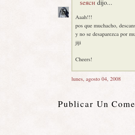
ѕeяcн
dijo...
Aaah!!!
pos que muchacho, descan
y no se desaparezca por mu
jiji
Cheers!
lunes, agosto 04, 2008
Publicar Un Come