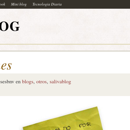
book
Mini blog
Tecnologia Diaria
LOG
es
sesbnv
en
blogs
,
otros
,
salivablog