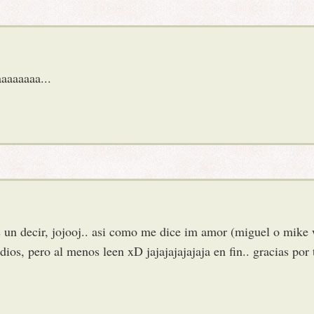
aaaaaaa...
 es un decir, jojooj.. asi como me dice im amor (miguel o mike 
ios, pero al menos leen xD jajajajajajaja en fin.. gracias po