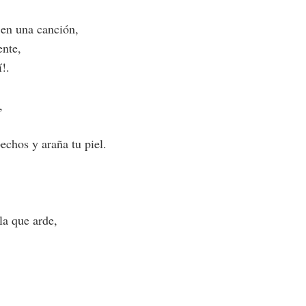
 en una canción,
ente,
!.
,
pechos y araña tu piel.
la que arde,
,