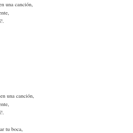
en una canción,
ente,
!.
 en una canción,
ente,
!.
ar tu boca,