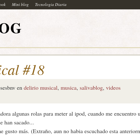
book
Mini blog
Tecnologia Diaria
LOG
ical #18
sesbnv
en
delirio musical
,
musica
,
salivablog
,
videos
ora algunas rolas para meter al ipod, cuando me encuentro 
ue han sacado...
me gusto más. (Extraño, aun no habia escuchado esta anteriorm