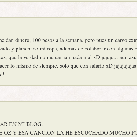
 me dan dinero, 100 pesos a la semana, pero pues un cargo ext
ado y planchado mi ropa, ademas de colaborar con algunas co
s, que la verdad no me cairian nada mal xD jejeje... aun asi,
hacer lo mismo de siempre, solo que con salario xD jajajajajaa
a!
AR EN MI BLOG.
E OZ Y ESA CANCION LA HE ESCUCHADO MUCHO P