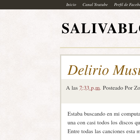
Inicio
Canal Youtube
Perfil de Face
SALIVAB
Delirio Mus
A las
7:33 p.m.
Posteado Por
Zo
Estaba buscando en mi computad
una con casi todos los discos q
Entre todas las canciones esta 