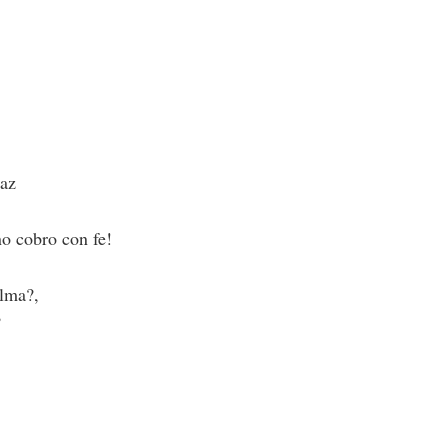
.
paz
no cobro con fe!
alma?,
?