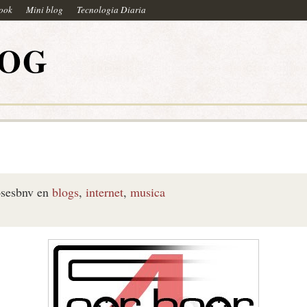
book
Mini blog
Tecnologia Diaria
LOG
sesbnv
en
blogs
,
internet
,
musica