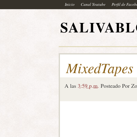
Inicio
Canal Youtube
Perfil de Face
SALIVAB
MixedTapes
A las
3:59 p.m.
Posteado Por
Zo